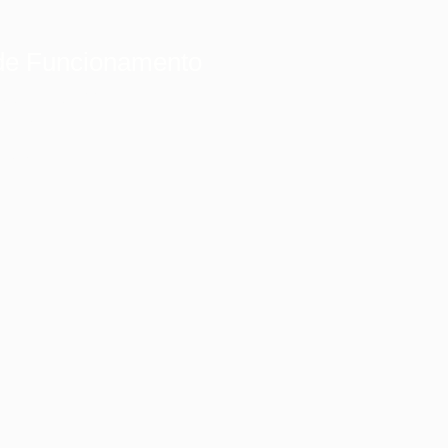
de Funcionamento
ta: 06h às 22h
às 12h
chado