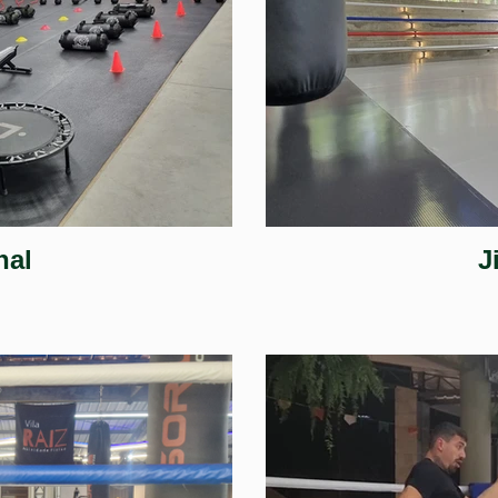
nal
J