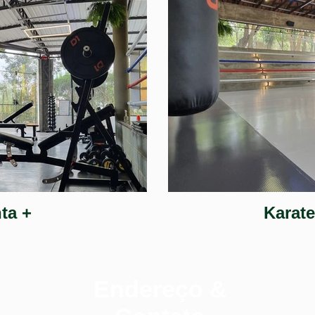
ta +
Karat
Endereço &