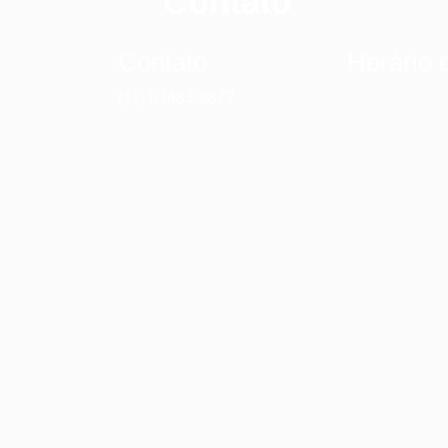
Contato
Contato
Horário 
im,
(11) 93483-9877
Segunda a sex
Sábado: 08h 
Domingo: Fe